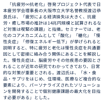
「抗疲労∞抗老化」啓発プロジェクト代表で日
本疲労学会理事長の大阪市立大学名誉教授渡辺恭
良氏は、「疲労による経済損失は大きく、抗疲
労・癒し市場の推計は14兆円規模と試算されるな
ど対策は喫緊の課題」と指摘。セミナーでは、老
化のコアメカニズムとして「酸化」「糖化」「慢
性炎症」「修復エネルギー低下」が挙げられると
説明すると、特に疲労と老化は慢性炎症を共通要
因として密接に絡み合う関係にあることを解説し
た。慢性炎症は、脳疲労やその他疾患の要因とさ
れることが近年の研究でわかってきており、日常
的な対策が重要とされる。渡辺氏は、「水・食
品・サプリをはじめ、住環境、医療など複合的な
要素により、パーソナライズされたソリューショ
ンを開発することで個別健康課題の最大化を目指
す必要がある」とした。