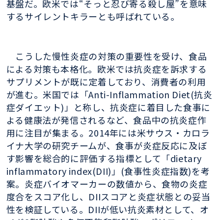
基盤だ。欧米では“そっと忍び寄る殺し屋”を意味
するサイレントキラーとも呼ばれている。
こうした慢性炎症の対策の重要性を受け、食品
による対策も本格化。欧米では抗炎症を訴求する
サプリメントが既に定着しており、消費者の利用
が進む。米国では「Anti-Inflammation Diet(抗炎
症ダイエット)」と称し、抗炎症に着目した食事に
よる健康法が発信されるなど、食品中の抗炎症作
用に注目が集まる。2014年には米サウス・カロラ
イナ大学の研究チームが、食事が炎症反応に及ぼ
す影響を総合的に評価する指標として「dietary
inflammatory index(DII)」(食事性炎症指数)を考
案。炎症バイオマーカーの数値から、食物の炎症
度合をスコア化し、DIIスコアと炎症状態との妥当
性を検証している。DIIが低い抗炎素材として、オ