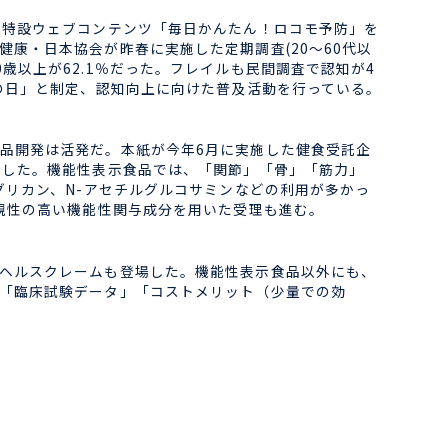
、特設ウェブコンテンツ「毎日かんたん！ロコモ予防」を
康・日本協会が昨春に実施した定期調査(20～60代以
70歳以上が62.1％だった。フレイルも民間調査で認知が4
の日」と制定、認知向上に向けた普及活動を行っている。
品開発は活発だ。本紙が今年6月に実施した健食受託企
ンした。機能性表示食品では、「関節」「骨」「筋力」
グリカン、N-アセチルグルコサミンなどの利用が多かっ
規性の高い機能性関与成分を用いた受理も進む。
ヘルスクレームも登場した。機能性表示食品以外にも、
「臨床試験データ」「コストメリット（少量での効