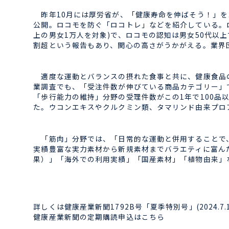
昨年10月には厚労省が、「健康寿命を伸ばそう！」を
公開。ロコモを防ぐ「ロコトレ」などを紹介している。ロ
上の男女1万人を対象)で、ロコモの認知は男女50代以上で4
割超という報告もあり、関心の高さがうかがえる。業界
適度な運動とバランスの摂れた食事と共に、健康食品の
業調査でも、「受注件数が伸びている商品カテゴリー」
「歩行能力の維持」分野の受理件数がこの1年で100品
た。ウコンエキスやクルクミン類、タマリンド由来プロ
「筋肉」分野では、「日常的な運動と併用することで、
実績豊富な実力素材から新規素材までバラエティに富ん
果）」「海外での利用実績」「国産素材」「植物由来」
詳しくは健康産業新聞1792B号「夏季特別号」(2024.7.1
健康産業新聞の定期購読申込はこちら