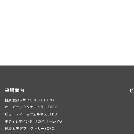
来場案内
ビ
健康食品&サプリメントEXPO
オーガニック&ナチュラルEXPO
ビューティー&ウェルネスEXPO
ボディ&マインド リカバリーEXPO
健康＆美容ファクトリーEXPO