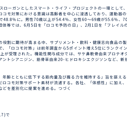
スローガンとしたスマート・ライフ・プロジェクトの一環として
コモ対策における意識は高齢者を中心に浸透しており、運動器の健
8.8％に。男性70歳以上が54.4％、女性60～69歳が55.6％、
団体等では、6月5日を「ロコモ予防の日」、2月1日を「フレイル
役割に期待が高まる中、サプリメント・飲料・健康志向食品の製
で、「ロコモ対策」は前年調査から5ポイント増え5位にランクイ
以上が受理された。機能性関与成分では、サケ鼻軟骨由来プロテオ
アントシアニジン、筋骨草由来20-ヒドロキシエクジソンなど、新
年齢とともに低下する筋肉量及び握る力を維持する」旨を謳える
だロコモ対策サポート素材が流通する。各社、「体感性」に加え、
などを差別化に提案を進める。つづく
7)で