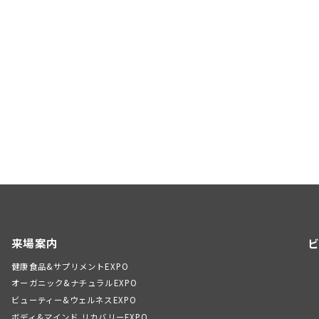
来場案内
ビ
健康食品&サプリメントEXPO
オーガニック&ナチュラルEXPO
ビューティー&ウェルネスEXPO
ボディ&マインド リカバリーEXPO