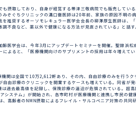
も摂取しており、自身が経営する帯津三敬病院でも販売している
うみぞぐちクリニックの溝口徹医師は20年前、家族の原因不明の
法を推奨するオーソモレキュラー医学会会長の柳澤厚生医師は、「
体調不良など、薬以外で健康になる方法が見直されている」と話す
齢医学会は、今年3月にアップデートセミナーを開催。聖隷浜松
ーによると、「医療機関向けのサプリメントの採用は年々増えてい
関は全国で10万2,612軒あり、その内、自由診療のみを行うクリ
自由診療のクリニックを開業するケースも増えている。同省が発表
療費は過去最高値を記録し、保険診療の逼迫が危惧されている。超
括ケアシステム」が開始され、各市町村が医療機関と連携し市民の健
は、高齢者のNMN摂取によるフレイル・サルコペニア対策の共同研