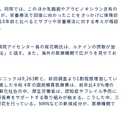
。同院では、このほか乳酸菌やアラビノキシラン含有の
病が、栄養療法で回復に向かったことをきっかけに保険診
10年前と比べるとサプリや栄養療法に対する考えが格段
。
病院アイセンター長の尾花明氏は、ルテインの摂取が加
る」と話す。また、海外の医療機関で広がりを見せてお
ニックは9,263軒と、前回調査より1割程度増加してい
した令和 4年の国民概算医療費は、前年比4.0％増の
高齢化社会の中、厚生労働省は、認知症やフレイル予防に
康長寿をサポートする取り組みが始まる。こうした中、三
究を行っている。NMNなどの新規成分が、医療機関で