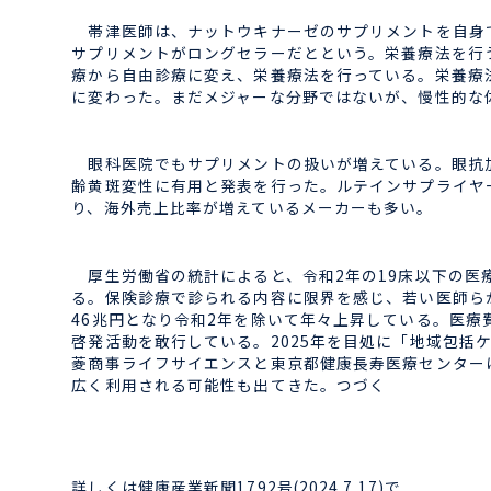
帯津医師は、ナットウキナーゼのサプリメントを自身で
サプリメントがロングセラーだとという。栄養療法を行
療から自由診療に変え、栄養療法を行っている。栄養療
に変わった。まだメジャーな分野ではないが、慢性的な
眼科医院でもサプリメントの扱いが増えている。眼抗加
齢黄斑変性に有用と発表を行った。ルテインサプライヤ
り、海外売上比率が増えているメーカーも多い。
厚生労働省の統計によると、令和2年の19床以下の医療機
る。保険診療で診られる内容に限界を感じ、若い医師らが
46兆円となり令和2年を除いて年々上昇している。医
啓発活動を敢行している。2025年を目処に「地域包
菱商事ライフサイエンスと東京都健康長寿医療センター
広く利用される可能性も出てきた。つづく
詳しくは健康産業新聞1792号(2024.7.17)で