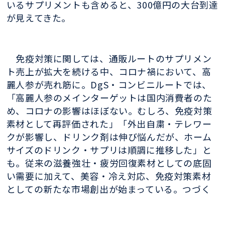
いるサプリメントも含めると、
300
億円の大台到達
が見えてきた。
免疫対策に関しては、通販ルートのサプリメン
ト売上が拡大を続ける中、コロナ禍において、高
麗人参が売れ筋に。
DgS
・コンビニルートでは、
「高麗人参のメインターゲットは国内消費者のた
め、コロナの影響はほぼない。むしろ、免疫対策
素材として再評価された」「外出自粛・テレワー
クが影響し、ドリンク剤は伸び悩んだが、ホーム
サイズのドリンク・サプリは順調に推移した」と
も。従来の滋養強壮・疲労回復素材としての底固
い需要に加えて、美容・冷え対応、免疫対策素材
としての新たな市場創出が始まっている。つづく