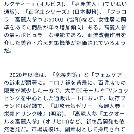
ルクティー』
(
オルビス
)
、『高麗美人』
(
ていねい
通販
)
、『正官庄シリーズ』
(
日本製粉
)
、『フラコ
ラ 高麗人参つぶ
5000
』
(
協和
)
など、女性層に照
準をあてた商品が年々増加傾向にある。高麗人参
の最もポピュラーな機能である、血流改善作用を
介した美容・冷え対策機能が評価されているよう
だ。
2020年以降は、「免疫対策」と「フェムケア」
の訴求が顕著に。コロナ禍を背景に、百貨店での
販売が減少した一方で、大手
EC
モールや
TV
ショッ
ピングを中心とした通販ルートにおいて、既存ブ
ランドは好調で、『即攻元気ゼリー 高麗人参＋
栄養ドリンク味』
(
明治
)
、『高麗人参『エクオー
ル＆高麗人参』
(
オリヒロ
)
など、新商品開発も依
然活発だ。市場規模は、副素材として採用されて