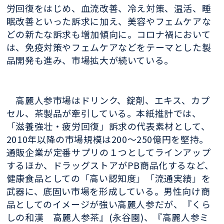
労回復をはじめ、血流改善、冷え対策、温活、睡
眠改善といった訴求に加え、美容やフェムケアな
どの新たな訴求も増加傾向に。コロナ禍において
は、免疫対策やフェムケアなどをテーマとした製
品開発も進み、市場拡大が続いている。
高麗人参市場はドリンク、錠剤、エキス、カプ
セル、茶製品が牽引している。本紙推計では、
「滋養強壮・疲労回復」訴求の代表素材として、
2010
年以降の市場規模は
200
～
250
億円を堅持。
通販企業が定番サプリの１つとしてラインアップ
するほか、ドラッグストアが
PB
商品化するなど、
健康食品としての「高い認知度」「流通実績」を
武器に、底固い市場を形成している。男性向け商
品としてのイメージが強い高麗人参だが、『くら
しの和漢 高麗人参茶』
(
永谷園
)
、『高麗人参ミ