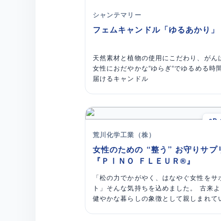
5M-
ーツで解決します 。開発の過程では、教
シャンテマリー
実習での学びや親子の実体験をもとに、
フェムキャンドル「ゆるあかり」
りのような安心感を追求しました 。従業
の多くが女性であるメカニカルプラネッ
技術を存分に活かし、フェムケアが生活
天然素材と植物の使用にこだわり、がん
部になることを目指しました。この吸水
女性におだやかな“ゆらぎ“でゆるめる時
ーツが、親子で身体について話すきっか
届けるキャンドル
なることを願っています。
6D-
荒川化学工業（株）
女性のための “整う” お守りサプ
『ＰⅠＮＯ ＦＬＥＵＲ®』
「松の力でかがやく、はなやぐ女性をサ
ト」そんな気持ちを込めました。 古来よ
健やかな暮らしの象徴として親しまれて
松葉の抽出物に、漢方の専門家のアドバ
のもと選ばれた花（植物）由来の生薬、