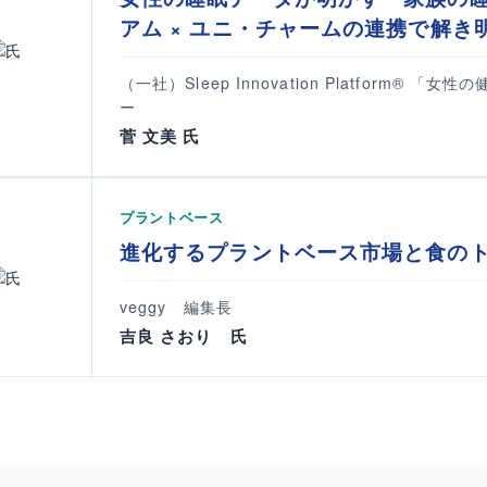
アム × ユニ・チャームの連携で解
（一社）Sleep Innovation Platform®
ー
菅 文美 氏
プラントベース
進化するプラントベース市場と食の
veggy 編集長
吉良 さおり 氏