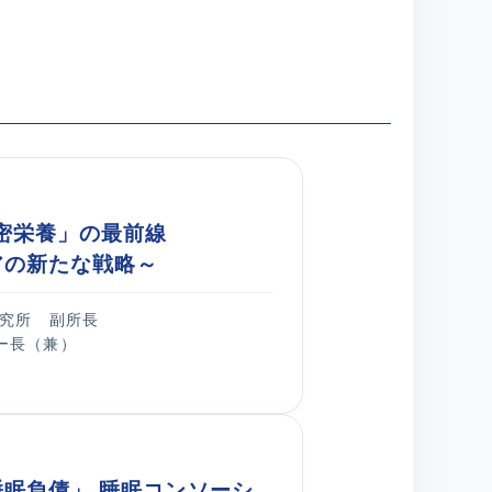
精密栄養」の最前線
アの新たな戦略～
研究所 副所長
ー長（兼）
眠負債」 睡眠コンソーシ