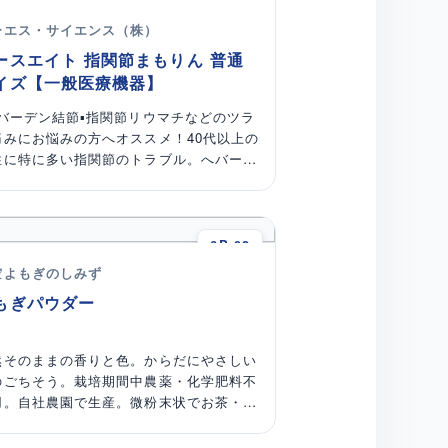
5K-38
「水」に働きかけ、乗るだけで健康・睡
ーエス・サイエンス（株）
・美容をトータルサポートする革新的なマ
ースエイト 指関節まもりん 普通
トです。
イズ【一般医療機器】
へバーデン結節▪指関節リウマチなどのツラ
痛みにお悩みの方へオススメ！40代以上の
性に特に多い指関節のトラブル。へバーデ
結節や指関節リウマチなどで指関節の痛む
所に装着すると、指関節を保護し、外部か
の衝撃を緩和します。
6B-02
空よもぎのしみず
もぎパウダー
然そのままの香りと色。からだにやさしい
のごちそう。栽培期間中農薬・化学肥料不
用。自社農園で生産。微粉末状でお茶・お
子などに混ぜてご使用ください。アイデア
第で美味しさ無限大！