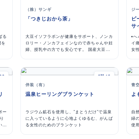
15
6B-02
育
る
（株）サンギ
ジ
お守
眠
「つきじおから茶」
ピ
員
ッ
サ
トの
の一
ばる
大豆イソフラボンが健康をサポート、ノンカ
▪
ショ
間を
ロリー・ノンカフェインなので赤ちゃんや妊
イ
けと
婦、授乳中の方でも安心です。 国産大豆
女
100%使用。遠赤焙煎を採用し、香ばしくす
ン
っきりした味わいに仕上げました。 ペット
箇
ボトルは「黒部の名水」を使用。ティーバッ
ら
グは2.0g×15包入。
08
5M-15
伴装（有）
青
リ
温泉ヒーリングブランケット
よ
ポー
ラジウム鉱石を使用し、”まとうだけ”で温泉
自
り
に入っているように心地よくゆるむ、がんば
緑
いる
る女性のためのブランケット
使
イス
菓
不足
次