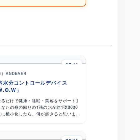
5D-02
）ANDEVER
内水分コントロールデバイス
W.O.W」
乗るだけで健康・睡眠・美容をサポート】
あなたの身の回りの1滴の水が約1億8000
粒に極小化したら、何が起きると思います
 我々は1975年から50年間、1滴の水分
と向き合い続けた結果、39年目にW.O.W
いう革新的な商品を生み出しました。
.O.Wは全ての物質内部に存在するあらゆ