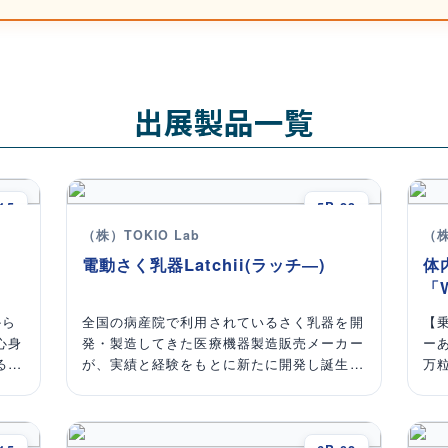
出展製品一覧
15
5B-23
（株）TOKIO Lab
（株
電動さく乳器Latchii(ラッチ―)
体
「
から
全国の病産院で利用されているさく乳器を開
【
心身
発・製造してきた医療機器製造販売メーカー
ー
る娘
が、実績と経験をもとに新たに開発し誕生し
万
特有
た、安心の日本製電動さく乳器です。
か？
腹や
子
ン、
と
ショ
W