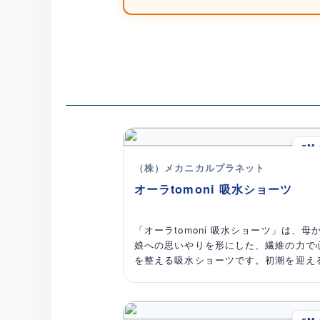
5M-
（株）メカニカルプラネット
オーラtomoni 吸水ショーツ
「オーラtomoni 吸水ショーツ」は、母
娘への思いやりを形にした、繊維の力で
を整える吸水ショーツです。初潮を迎え
の不安や生理が近づく女性の不安、女性
の心身のゆらぎという課題に対して、お
お尻を温める機能性やシンプルなデザイ
毎日履きたくなる薄さを兼ね備えた吸水