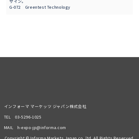
ザイン。
G-072 Greentest Technology
インフォーマ マーケッツ ジャパン株式会社
TEL
03-5296-1025
MAIL
h-expo-jp@informa.com
Copyright © Informa Markets Japan.co,.ltd. All Rights Reserved.